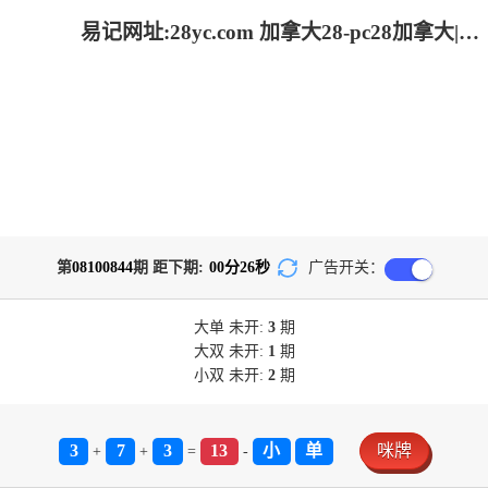
易记网址:28yc.com 加拿大28-pc28加拿大|历史开奖结果查询_专业的加拿大pc预测数据网站!
第
08100844
期 距下期:
00
分
25
秒
广告开关：
大单
未开:
3
期
大双
未开:
1
期
小双
未开:
2
期
3
7
3
13
小
单
咪牌
+
+
=
-