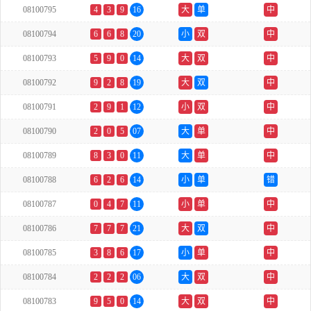
08100795
4
3
9
16
大
单
中
08100794
6
6
8
20
小
双
中
08100793
5
9
0
14
大
双
中
08100792
9
2
8
19
大
双
中
08100791
2
9
1
12
小
双
中
08100790
2
0
5
07
大
单
中
08100789
8
3
0
11
大
单
中
08100788
6
2
6
14
小
单
错
08100787
0
4
7
11
小
单
中
08100786
7
7
7
21
大
双
中
08100785
3
8
6
17
小
单
中
08100784
2
2
2
06
大
双
中
08100783
9
5
0
14
大
双
中