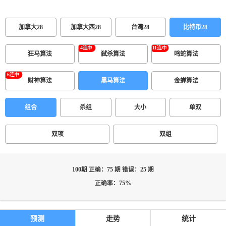
加拿大28
加拿大西28
台湾28
比特币28
狂马算法
弑杀算法
鸣蛇算法
财神算法
黑马算法
金蝉算法
组合
杀组
大小
单双
双项
双组
100期 正确：75 期 错误：25 期
正确率：75%
预测
走势
统计