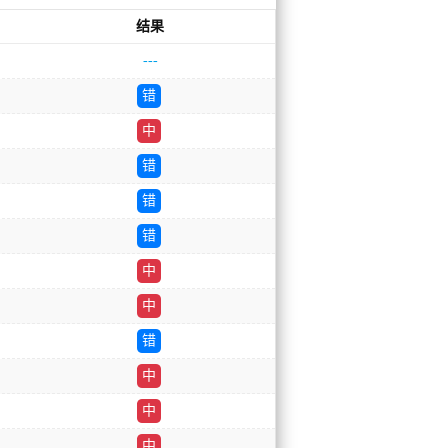
结果
---
错
中
错
错
错
中
中
错
中
中
中