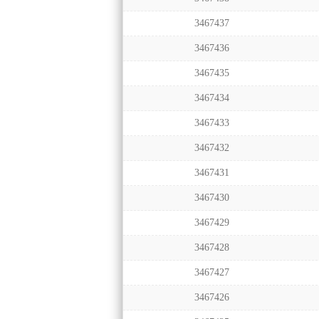
3467437
3467436
3467435
3467434
3467433
3467432
3467431
3467430
3467429
3467428
3467427
3467426