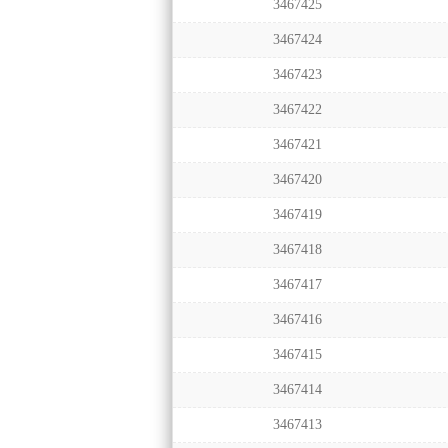
3467425
3467424
3467423
3467422
3467421
3467420
3467419
3467418
3467417
3467416
3467415
3467414
3467413