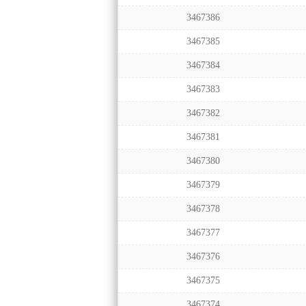
3467386
3467385
3467384
3467383
3467382
3467381
3467380
3467379
3467378
3467377
3467376
3467375
3467374