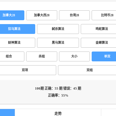
加拿大28
加拿大西28
台湾28
比特币28
狂马算法
弑杀算法
鸣蛇算法
财神算法
黑马算法
金蝉算法
组合
杀组
大小
单双
双项
双组
100期 正确：55 期 错误：45 期
正确率：55%
走势