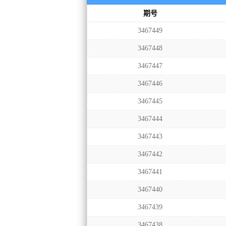
期号
3467449
3467448
3467447
3467446
3467445
3467444
3467443
3467442
3467441
3467440
3467439
3467438