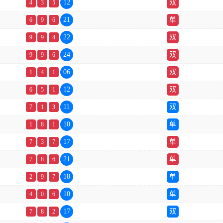
12
双
4
3
5
21
单
6
9
6
22
双
9
9
4
24
双
9
9
6
06
双
1
4
1
12
双
6
5
1
11
双
7
1
3
10
单
1
8
1
17
单
7
3
7
21
单
7
8
6
18
单
2
9
7
10
单
4
0
6
17
双
7
8
2