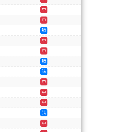
中
中
错
中
中
错
错
中
中
中
错
中