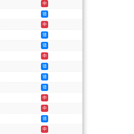
中
错
中
错
错
中
错
错
错
中
中
错
中