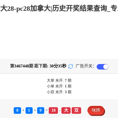
第
3467448
期 距下期:
30
分
35
秒
广告开关：
大单
未开:
7
期
小单
未开:
1
期
小双
未开:
3
期
8
+
1
+
9
=
18
-
大
双
咪牌