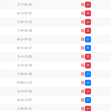
双
1+7+8=16
殺
小
单
6+5+0=11
殺
大
双
2+8+3=13
殺
小
双
7+9+8=24
殺
大
单
0+2+9=11
殺
小
单
8+5+4=17
殺
大
单
2+1+2=05
殺
大
单
2+4+4=10
殺
大
单
2+8+0=10
殺
小
双
0+8+5=13
殺
小
单
5+5+0=10
殺
小
单
4+0+3=07
殺
小
单
3+0+8=11
殺
小