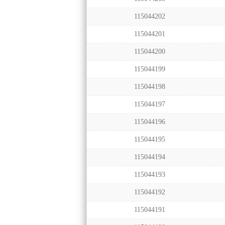
115044202
115044201
115044200
115044199
115044198
115044197
115044196
115044195
115044194
115044193
115044192
115044191