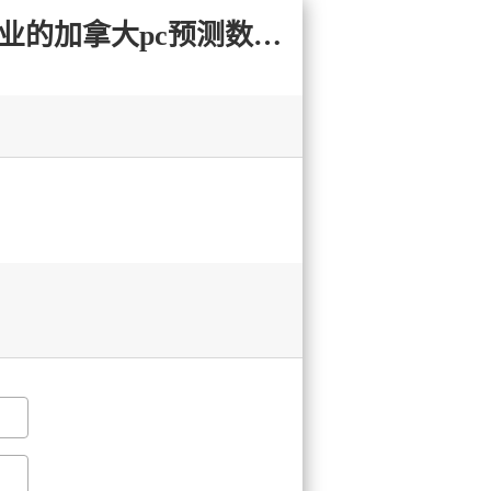
易记网址:28yc.com 加拿大28-pc28加拿大|历史开奖结果查询_专业的加拿大pc预测数据网站!