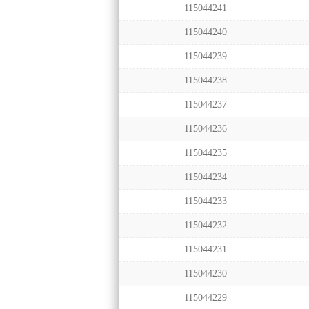
115044241
115044240
115044239
115044238
115044237
115044236
115044235
115044234
115044233
115044232
115044231
115044230
115044229