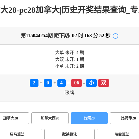
第
115044254
期 距下期:
02
时
168
分
52
秒
大单
未开:
4
期
大双
未开:
1
期
小单
未开:
2
期
2
+
0
+
4
=
06
-
小
双
咪牌
加拿大28
加拿大西28
台湾28
比特币28
狂马算法
弑杀算法
鸣蛇算法