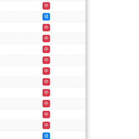
中
错
中
中
中
中
中
中
中
中
中
中
错