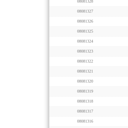
08081328
08081327
08081326
08081325
08081324
08081323
08081322
08081321
08081320
08081319
08081318
08081317
08081316