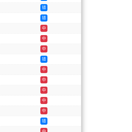
错
错
中
中
中
错
中
中
中
中
中
错
中