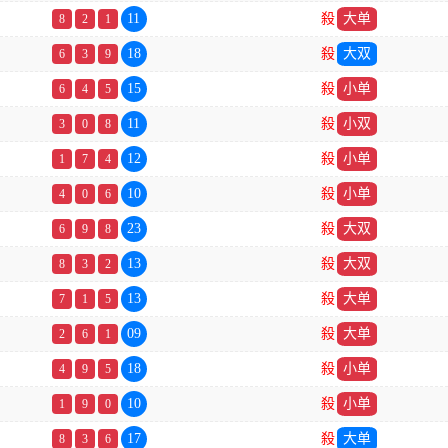
11
殺
大单
8
2
1
18
殺
大双
6
3
9
15
殺
小单
6
4
5
11
殺
小双
3
0
8
12
殺
小单
1
7
4
10
殺
小单
4
0
6
23
殺
大双
6
9
8
13
殺
大双
8
3
2
13
殺
大单
7
1
5
09
殺
大单
2
6
1
18
殺
小单
4
9
5
10
殺
小单
1
9
0
17
殺
大单
8
3
6