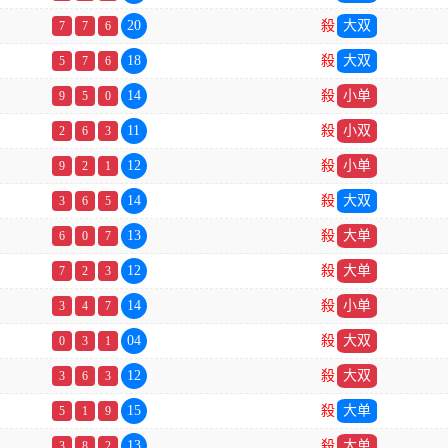
20
殺
大双
7
7
6
18
殺
大双
5
7
6
14
殺
小单
9
5
0
11
殺
小双
2
6
3
12
殺
小单
9
2
1
14
殺
大双
3
6
5
13
殺
大单
6
0
7
12
殺
大单
7
2
3
14
殺
小单
3
4
7
04
殺
大双
0
3
1
12
殺
大双
3
6
3
15
殺
大单
5
1
9
13
殺
大单
3
8
2