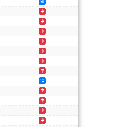
错
中
中
中
中
中
中
中
错
中
中
中
中