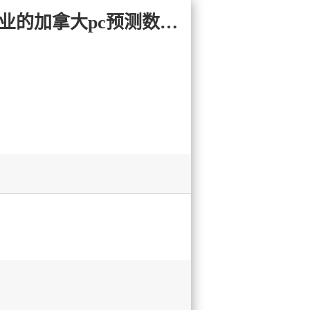
易记网址:28yc.com 加拿大28-pc28加拿大|历史开奖结果查询_专业的加拿大pc预测数据网站!