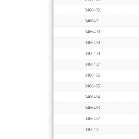
3466492
3466491
3466490
3466489
3466488
3466487
3466486
3466485
3466484
3466483
3466482
3466481