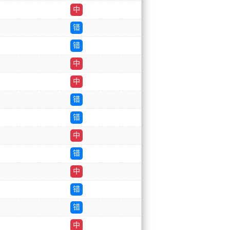
中
错
错
中
中
错
错
中
错
中
错
错
中