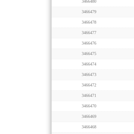
3466480
3466479
3466478
3466477
3466476
3466475
3466474
3466473
3466472
3466471
3466470
3466469
3466468