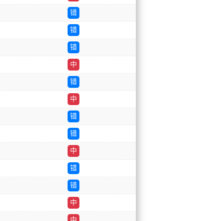
错
错
错
中
错
中
错
错
中
错
错
中
中