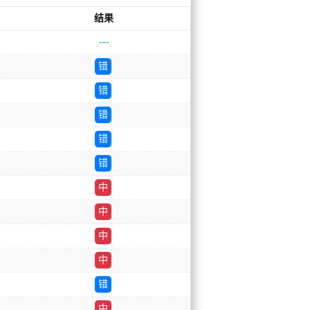
结果
---
错
错
错
错
错
中
中
中
中
错
中