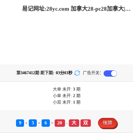
易记网址:28yc.com 加拿大28-pc28加拿大|历史开奖结果查询_专业的加拿大pc预测数据网站!
第
3467412
期 距下期:
03
分
02
秒
广告开关：
大单
未开:
3
期
小单
未开:
2
期
小双
未开:
1
期
9
5
6
20
大
双
咪牌
+
+
=
-