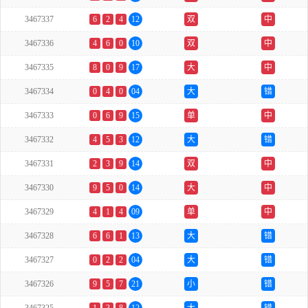
3467337
6
2
4
12
双
中
3467336
4
6
0
10
双
中
3467335
8
0
9
17
大
中
3467334
0
4
0
04
大
错
3467333
0
6
9
15
单
中
3467332
4
5
3
12
大
错
3467331
2
3
9
14
双
中
3467330
9
5
0
14
大
中
3467329
4
1
4
09
单
中
3467328
6
6
1
13
大
错
3467327
0
2
2
04
大
错
3467326
9
5
7
21
小
错