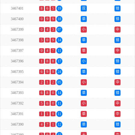
3467401
8
6
5
19
双
错
3467400
0
9
9
18
单
错
3467399
0
4
3
07
小
中
3467398
5
0
9
14
单
错
3467397
0
4
7
11
单
中
3467396
1
8
8
17
小
错
3467395
6
9
9
24
单
错
3467394
2
1
2
05
小
中
3467393
6
8
0
14
单
错
3467392
5
6
0
11
小
中
3467391
1
1
9
11
单
中
3467390
4
7
1
12
单
错