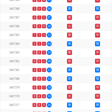
3467389
2
9
4
15
大
中
3467388
2
0
4
06
单
错
3467387
4
2
1
07
单
中
3467386
9
1
0
10
小
中
3467385
7
5
3
15
单
中
3467384
2
1
1
04
单
错
3467383
8
6
5
19
单
中
3467382
0
6
2
08
双
中
3467381
4
5
3
12
单
错
3467380
3
8
3
14
单
错
3467379
6
5
7
18
双
中
3467378
8
4
4
16
大
中
3467377
8
8
0
16
单
错