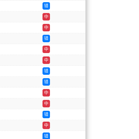
错
中
中
错
中
中
错
错
中
中
错
中
错