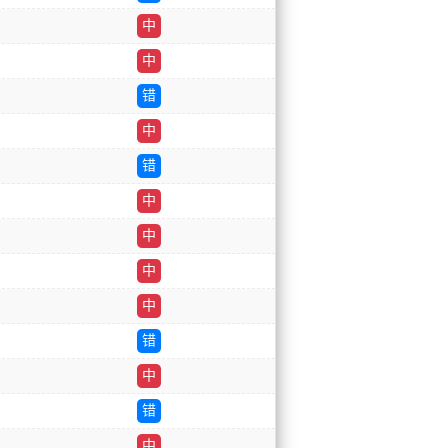
中
中
错
中
错
中
中
中
中
错
中
错
中