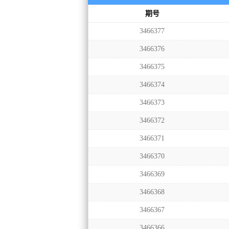
期号
3466377
3466376
3466375
3466374
3466373
3466372
3466371
3466370
3466369
3466368
3466367
3466366