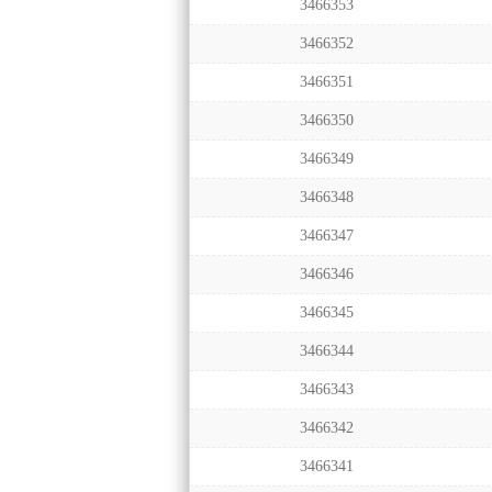
3466353
3466352
3466351
3466350
3466349
3466348
3466347
3466346
3466345
3466344
3466343
3466342
3466341