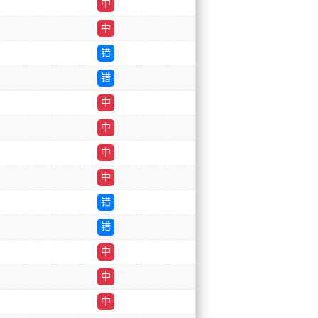
中
中
错
错
中
中
中
中
错
错
中
中
中