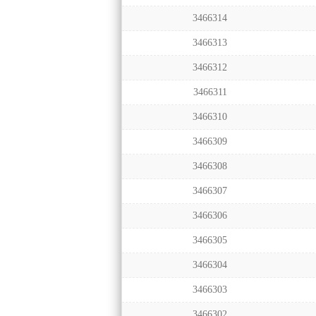
3466314
3466313
3466312
3466311
3466310
3466309
3466308
3466307
3466306
3466305
3466304
3466303
3466302