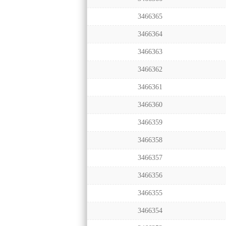
3466365
3466364
3466363
3466362
3466361
3466360
3466359
3466358
3466357
3466356
3466355
3466354