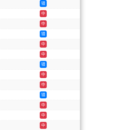
错
中
中
错
中
中
错
中
中
错
中
中
中