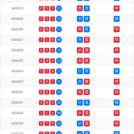
3466610
9
5
7
21
大
双
中
3466609
2
3
5
10
大
单
错
3466608
6
9
2
17
大
双
中
3466607
7
1
0
08
大
双
中
3466606
0
2
8
10
小
双
中
3466605
4
4
6
14
大
双
中
3466604
5
7
9
21
小
双
错
3466603
0
6
5
11
大
单
中
3466602
8
9
1
18
大
双
中
3466601
3
8
9
20
小
单
错
3466600
1
1
6
08
小
双
中
3466599
8
7
9
24
小
双
中