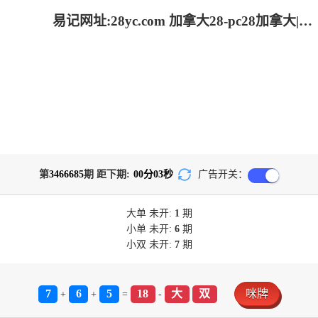
易记网址:28yc.com 加拿大28-pc28加拿大|历史开奖结果查询_专业的加拿大pc预测数据网站!
第
3466685
期 距下期:
00
分
03
秒
广告开关：
大单
未开:
1
期
小单
未开:
6
期
小双
未开:
7
期
7
6
5
18
大
双
咪牌
+
+
=
-