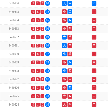
3466636
2
2
4
08
大
单
错
3466635
0
8
4
12
小
单
中
3466634
0
3
2
05
小
双
中
3466633
2
2
2
06
小
双
中
3466632
5
1
3
09
大
单
中
3466631
4
3
2
09
大
单
中
3466630
2
8
7
17
小
单
中
3466629
3
1
9
13
小
双
中
3466628
9
2
7
18
小
双
中
3466627
0
6
1
07
小
单
中
3466626
3
3
7
13
小
双
中
3466625
6
5
9
20
大
双
中
3466624
9
1
6
16
大
双
中