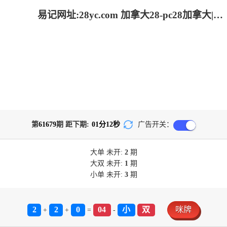
易记网址:28yc.com 加拿大28-pc28加拿大|历史开奖结果查询_专业的加拿大pc预测数据网站!
第
61679
期 距下期:
01
分
12
秒
广告开关：
大单
未开:
2
期
大双
未开:
1
期
小单
未开:
3
期
2
2
0
04
小
双
咪牌
+
+
=
-