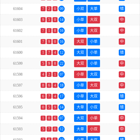
61604
7
2
0
09
小双
大单
错
61603
9
5
0
14
小单
大双
中
61602
7
1
8
16
小单
大双
中
61601
7
9
0
16
大双
小单
中
61600
1
7
4
12
大双
小单
错
61599
5
9
8
22
大双
小单
中
61598
4
2
1
07
小单
大双
中
61597
8
6
4
18
小单
大双
中
61596
6
7
4
17
小单
大双
错
61595
0
5
9
14
大单
小双
错
61594
1
0
6
07
大双
小单
中
61593
5
7
0
12
大单
小双
中