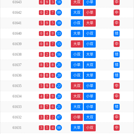
61643
6
9
3
18
大双
小单
中
61642
0
2
7
09
大双
小单
中
61641
5
9
5
19
小双
大单
中
61640
0
4
9
13
大单
小双
错
61639
0
8
7
15
大单
小双
中
61638
8
2
6
16
小双
大单
错
61637
8
5
8
21
小单
大双
错
61636
6
8
6
20
小双
大单
错
61635
5
9
8
22
大双
小单
中
61634
4
7
9
20
大双
小单
中
61633
8
7
6
21
大双
小单
错
61632
3
2
2
07
小单
大双
中
61631
3
1
4
08
大单
小双
中