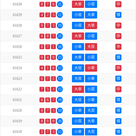
61630
8
7
6
21
大单
小双
中
61629
4
2
5
11
小双
大单
错
61628
9
7
3
19
小双
大单
中
61627
6
8
7
21
大单
小双
中
61626
8
7
1
16
小单
大双
中
61625
0
4
9
13
大单
小双
错
61624
4
1
6
11
大双
小单
中
61623
6
7
2
15
大双
小单
错
61622
7
5
3
15
大单
小双
中
61621
6
6
7
19
大双
小单
错
61620
0
7
3
10
小单
大双
错
61619
8
9
9
26
小双
大单
错
61618
5
7
3
15
小单
大双
错