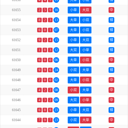
61656
4
4
3
11
大单
小双
错
61655
2
5
9
16
小单
大双
中
61654
8
2
3
13
大单
小双
错
61653
6
0
1
07
大单
小双
错
61652
9
2
4
15
小单
大双
错
61651
1
8
3
12
大双
小单
错
61650
6
0
0
06
大单
小双
中
61649
9
9
6
24
小双
大单
错
61648
2
0
0
02
大单
小双
中
61647
4
2
2
08
小双
大单
中
61646
4
3
2
09
大双
小单
中
61645
6
8
9
23
小单
大双
错
61644
7
9
7
23
小双
大单
中