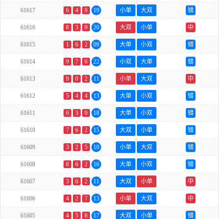
61617
6
4
9
19
小单
大双
错
61616
8
3
9
20
大双
小单
中
61615
1
6
2
09
大单
小双
错
61614
9
7
6
22
小双
大单
错
61613
9
0
2
11
小单
大双
中
61612
5
4
4
13
大单
小双
错
61611
6
3
9
18
大单
小双
错
61610
7
6
2
15
大双
小单
错
61609
3
2
5
10
小单
大双
错
61608
8
6
2
16
大单
小双
错
61607
3
6
2
11
大双
小单
中
61606
4
2
7
13
小单
大双
中
61605
4
5
8
17
大双
小单
错