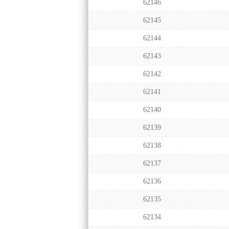
62146
62145
62144
62143
62142
62141
62140
62139
62138
62137
62136
62135
62134