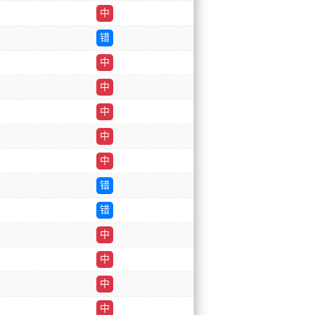
中
错
中
中
中
中
中
错
错
中
中
中
中