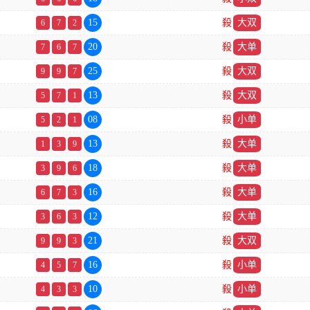
15
殺
大双
6
7
2
20
殺
大单
7
6
7
25
殺
大双
9
9
7
13
殺
大双
5
7
1
08
殺
小单
5
2
1
13
殺
大单
1
3
9
18
殺
大单
3
9
6
16
殺
大单
6
7
3
12
殺
大单
3
6
3
21
殺
大双
9
9
3
16
殺
小单
4
5
7
10
殺
小单
4
3
3