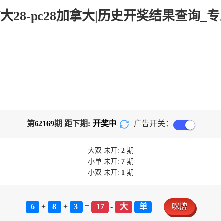
第
62169
期 距下期:
开奖中
广告开关：
大双
未开:
2
期
小单
未开:
7
期
小双
未开:
1
期
6
+
8
+
3
=
17
-
大
单
咪牌