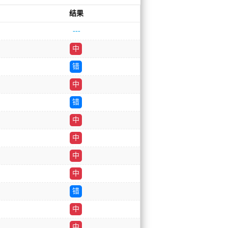
结果
---
中
错
中
错
中
中
中
中
错
中
中