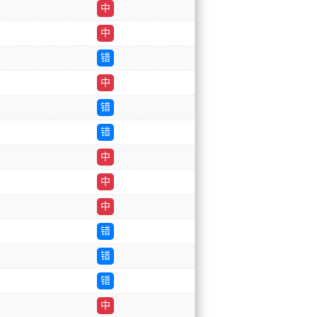
中
中
错
中
错
错
中
中
中
错
错
错
中