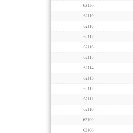
62120
62119
62118
62117
62116
62115
62114
62113
62112
62111
62110
62109
62108