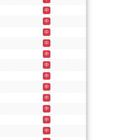
中
中
中
中
中
中
中
中
中
中
中
中