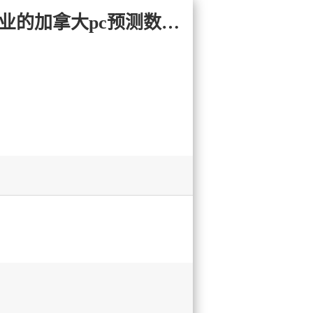
易记网址:28yc.com 加拿大28-pc28加拿大|历史开奖结果查询_专业的加拿大pc预测数据网站!