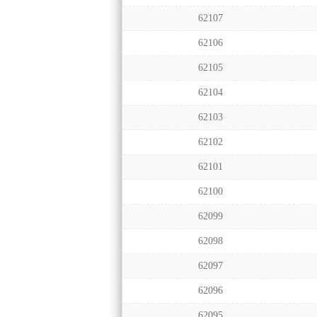
62107
62106
62105
62104
62103
62102
62101
62100
62099
62098
62097
62096
62095