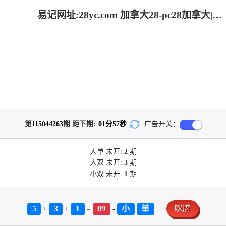
易记网址:28yc.com 加拿大28-pc28加拿大|历史开奖结果查询_专业的加拿大pc预测数据网站!
第
115044263
期 距下期:
01
分
57
秒
广告开关：
大单
未开:
2
期
大双
未开:
3
期
小双
未开:
1
期
5
3
1
09
小
单
咪牌
+
+
=
-