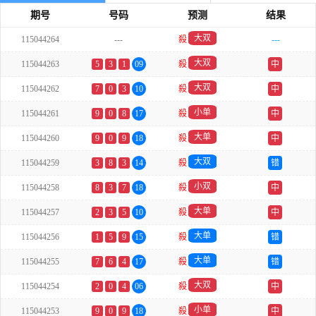
期号
号码
预测
结果
大双
115044264
---
殺
---
大双
115044263
5
3
1
09
殺
中
大双
115044262
7
0
3
10
殺
中
小单
115044261
9
0
8
17
殺
中
大单
115044260
9
0
9
18
殺
中
大双
115044259
3
8
3
14
殺
错
小双
115044258
8
3
7
18
殺
中
大单
115044257
2
3
5
10
殺
中
大单
115044256
1
5
9
15
殺
错
大单
115044255
7
6
4
17
殺
错
大双
115044254
2
0
4
06
殺
中
小单
115044253
9
0
9
18
殺
中