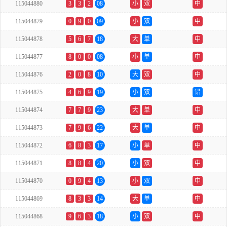
115044880
3
3
2
08
小
双
中
115044879
0
9
0
09
小
双
中
115044878
5
6
7
18
大
单
中
115044877
8
0
0
08
小
单
中
115044876
2
0
8
10
大
双
中
115044875
4
6
9
19
小
双
错
115044874
7
7
9
23
大
单
中
115044873
7
9
6
22
大
单
中
115044872
6
8
3
17
小
单
中
115044871
8
8
4
20
小
双
中
115044870
0
9
4
13
小
双
中
115044869
8
3
3
14
大
单
中
115044868
9
6
3
18
小
双
中