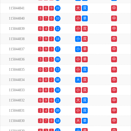
115044841
4
6
9
19
大
双
中
115044840
3
7
0
10
小
单
中
115044839
6
4
2
12
小
双
中
115044838
7
9
2
18
小
双
中
115044837
5
9
3
17
小
单
中
115044836
3
1
5
09
小
单
中
115044835
0
5
8
13
小
双
中
115044834
6
0
2
08
大
双
中
115044833
0
8
2
10
小
双
中
115044832
6
9
6
21
大
双
中
115044831
1
4
4
09
小
双
中
115044830
3
7
8
18
大
单
中