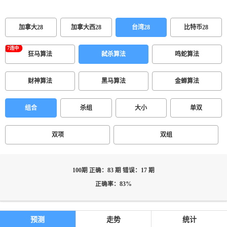
加拿大28
加拿大西28
台湾28
比特币28
狂马算法
弑杀算法
鸣蛇算法
财神算法
黑马算法
金蝉算法
组合
杀组
大小
单双
双项
双组
100期 正确：83 期 错误：17 期
正确率：83%
预测
走势
统计