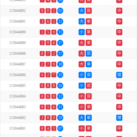
115044893
7
4
9
20
大
双
中
115044892
0
0
2
02
大
双
中
115044891
3
6
2
11
大
单
中
115044890
1
5
9
15
小
单
中
115044889
2
9
6
17
大
单
中
115044888
8
7
2
17
大
双
中
115044887
2
7
9
18
大
单
中
115044886
6
2
7
15
小
双
错
115044885
0
8
8
16
小
双
中
115044884
6
6
0
12
小
双
中
115044883
0
5
6
11
小
单
中
115044882
2
8
0
10
大
单
错
115044881
0
4
3
07
小
单
中