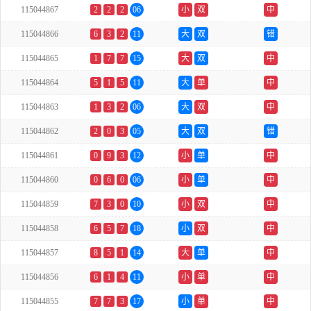
115044867
2
2
2
06
小
双
中
115044866
6
3
2
11
大
双
错
115044865
1
7
7
15
大
双
中
115044864
5
1
5
11
大
单
中
115044863
1
3
2
06
大
双
中
115044862
2
0
3
05
大
双
错
115044861
0
9
3
12
小
单
中
115044860
0
6
0
06
小
单
中
115044859
7
3
0
10
小
双
中
115044858
6
5
7
18
小
双
中
115044857
8
5
1
14
大
单
中
115044856
6
1
4
11
小
单
中
115044855
7
7
3
17
小
单
中