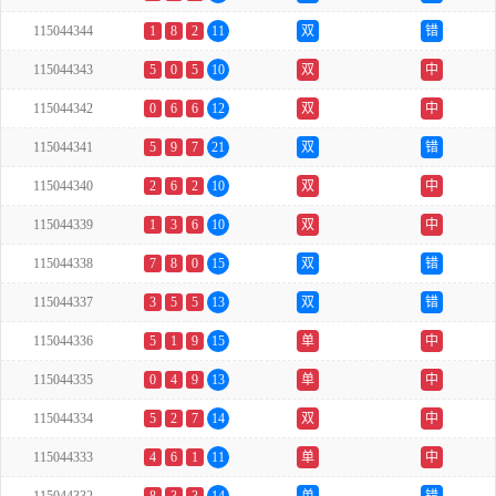
115044344
1
8
2
11
双
错
115044343
5
0
5
10
双
中
115044342
0
6
6
12
双
中
115044341
5
9
7
21
双
错
115044340
2
6
2
10
双
中
115044339
1
3
6
10
双
中
115044338
7
8
0
15
双
错
115044337
3
5
5
13
双
错
115044336
5
1
9
15
单
中
115044335
0
4
9
13
单
中
115044334
5
2
7
14
双
中
115044333
4
6
1
11
单
中