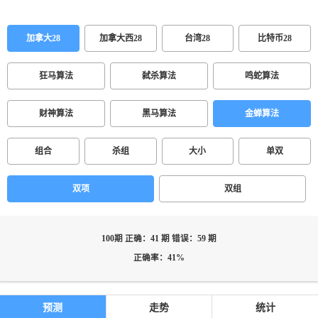
加拿大28
加拿大西28
台湾28
比特币28
狂马算法
弑杀算法
鸣蛇算法
财神算法
黑马算法
金蝉算法
组合
杀组
大小
单双
双项
双组
100期 正确：41 期 错误：59 期
正确率：41%
预测
走势
统计