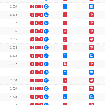
61539
5
6
4
15
小
错
61538
3
7
2
12
小
中
61537
0
6
6
12
小
中
61536
9
0
3
12
双
中
61535
7
1
4
12
小
中
61534
5
4
4
13
小
中
61533
1
1
2
04
单
错
61532
1
7
9
17
单
中
61531
1
3
4
08
单
错
61530
8
4
5
17
大
中
61529
3
3
9
15
大
中
61528
7
0
5
12
大
错