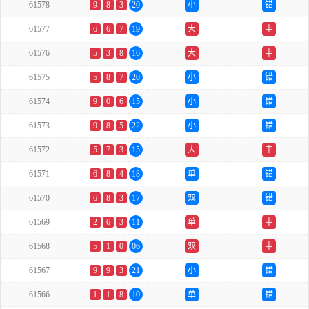
61578
9
8
3
20
小
错
61577
6
6
7
19
大
中
61576
5
3
8
16
大
中
61575
5
8
7
20
小
错
61574
9
0
6
15
小
错
61573
9
8
5
22
小
错
61572
5
7
3
15
大
中
61571
6
8
4
18
单
错
61570
6
8
3
17
双
错
61569
2
6
3
11
单
中
61568
5
1
0
06
双
中
61567
9
9
3
21
小
错
61566
1
1
8
10
单
错