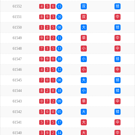
61552
4
5
6
15
双
错
61551
8
9
3
20
双
中
61550
1
2
5
08
大
错
61549
9
0
2
11
单
中
61548
7
1
5
13
小
中
61547
9
9
0
18
小
错
61546
4
3
5
12
小
中
61545
7
0
1
08
大
错
61544
8
2
8
18
小
错
61543
0
7
2
09
单
中
61542
5
0
0
05
大
错
61541
5
7
5
17
大
中
61540
3
9
2
14
大
中