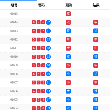
期号
号码
预测
结果
61615
---
双
---
61614
9
7
6
22
双
中
61613
9
0
2
11
双
错
61612
5
4
4
13
单
中
61611
6
3
9
18
大
中
61610
7
6
2
15
双
错
61609
3
2
5
10
小
中
61608
8
6
2
16
小
错
61607
3
6
2
11
小
中
61606
4
2
7
13
大
错
61605
4
5
8
17
小
错
61604
7
2
0
09
双
错