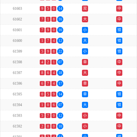
61603
9
5
0
14
双
中
61602
7
1
8
16
大
中
61601
7
9
0
16
小
错
61600
1
7
4
12
大
错
61599
5
9
8
22
小
错
61598
4
2
1
07
单
中
61597
8
6
4
18
大
中
61596
6
7
4
17
单
中
61595
0
5
9
14
单
错
61594
1
0
6
07
大
错
61593
5
7
0
12
小
中
61592
2
8
0
10
小
中