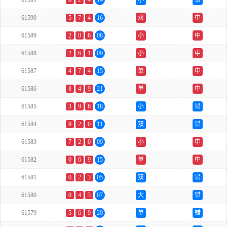
61591
8
2
4
14
小
错
61590
5
7
4
16
双
中
61589
2
0
6
08
小
中
61588
2
6
1
09
小
中
61587
4
7
4
15
单
中
61586
8
4
9
21
单
中
61585
3
9
6
18
小
错
61584
9
2
0
11
双
错
61583
7
2
0
09
小
中
61582
0
6
9
15
单
中
61581
0
2
3
05
双
错
61580
0
4
3
07
大
错
61579
5
6
9
20
单
错