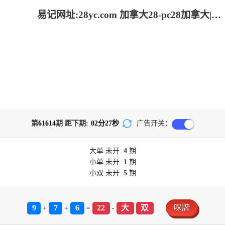
易记网址:28yc.com 加拿大28-pc28加拿大|历史开奖结果查询_专业的加拿大pc预测数据网站!
第
61614
期 距下期:
02
分
27
秒
广告开关：
大单
未开:
4
期
小单
未开:
1
期
小双
未开:
5
期
9
7
6
22
大
双
咪牌
+
+
=
-