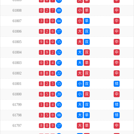
61809
8
0
7
15
大
单
中
61808
0
2
7
09
小
单
中
61807
3
1
0
04
小
单
中
61806
9
2
6
17
大
双
中
61805
9
6
0
15
大
双
中
61804
1
9
2
12
大
双
中
61803
0
3
4
07
大
单
中
61802
8
8
6
22
大
双
中
61801
8
2
5
15
小
双
错
61800
6
5
9
20
小
双
中
61799
1
0
4
05
大
双
错
61798
3
5
0
08
大
单
错
61797
8
0
9
17
大
单
中