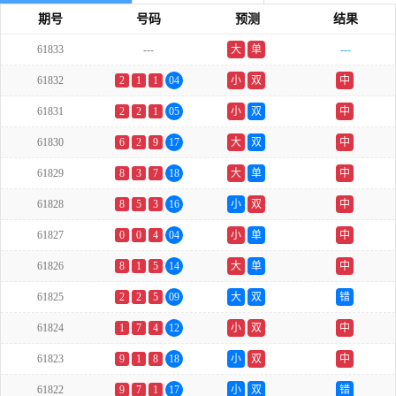
期号
号码
预测
结果
61833
---
大
单
---
61832
2
1
1
04
小
双
中
61831
2
2
1
05
小
双
中
61830
6
2
9
17
大
双
中
61829
8
3
7
18
大
单
中
61828
8
5
3
16
小
双
中
61827
0
0
4
04
小
单
中
61826
8
1
5
14
大
单
中
61825
2
2
5
09
大
双
错
61824
1
7
4
12
小
双
中
61823
9
1
8
18
小
双
中
61822
9
7
1
17
小
双
错