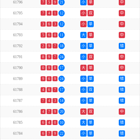
61796
7
5
9
21
小
单
中
61795
7
4
1
12
小
双
中
61794
3
6
3
12
小
单
中
61793
5
6
0
11
大
单
中
61792
2
9
7
18
小
单
错
61791
8
9
7
24
小
双
中
61790
0
9
8
17
大
单
中
61789
9
6
9
24
小
单
错
61788
4
6
7
17
小
双
错
61787
7
4
3
14
小
单
错
61786
4
7
9
20
大
双
中
61785
6
4
0
10
大
单
错
61784
6
7
9
22
小
单
错