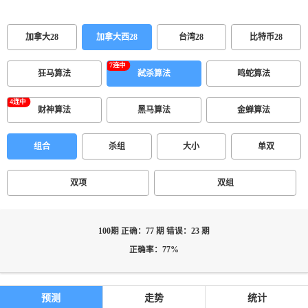
加拿大28
加拿大西28
台湾28
比特币28
狂马算法
弑杀算法
鸣蛇算法
财神算法
黑马算法
金蝉算法
组合
杀组
大小
单双
双项
双组
100期 正确：77 期 错误：23 期
正确率：77%
预测
走势
统计