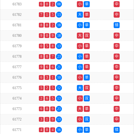
61783
6
0
2
08
小
单
中
61782
7
1
5
13
大
单
中
61781
8
8
2
18
小
单
错
61780
9
0
9
18
大
双
中
61779
0
5
8
13
小
单
中
61778
8
8
7
23
小
单
中
61777
9
6
6
21
小
单
中
61776
6
3
1
10
小
单
中
61775
5
2
5
12
大
双
中
61774
2
6
5
13
小
双
中
61773
6
8
9
23
大
单
中
61772
3
1
9
13
小
双
中
61771
4
8
4
16
小
单
错