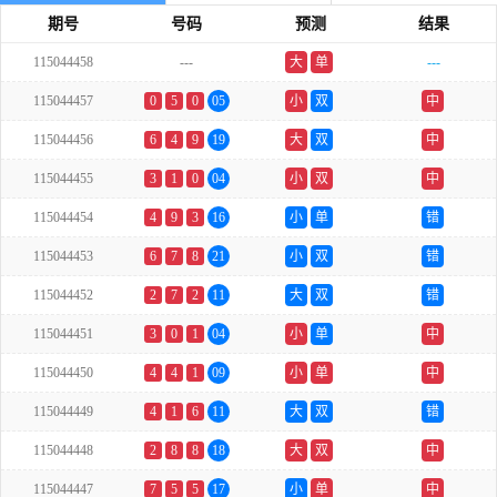
期号
号码
预测
结果
115044458
---
大
单
---
115044457
0
5
0
05
小
双
中
115044456
6
4
9
19
大
双
中
115044455
3
1
0
04
小
双
中
115044454
4
9
3
16
小
单
错
115044453
6
7
8
21
小
双
错
115044452
2
7
2
11
大
双
错
115044451
3
0
1
04
小
单
中
115044450
4
4
1
09
小
单
中
115044449
4
1
6
11
大
双
错
115044448
2
8
8
18
大
双
中
115044447
7
5
5
17
小
单
中