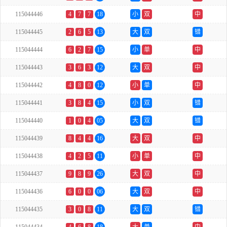
115044446
4
7
7
18
小
双
中
115044445
2
6
5
13
大
双
错
115044444
6
2
7
15
小
单
中
115044443
3
6
3
12
大
双
中
115044442
4
8
0
12
小
单
中
115044441
3
8
4
15
小
双
错
115044440
1
0
4
05
大
双
错
115044439
8
4
4
16
大
双
中
115044438
4
2
5
11
小
单
中
115044437
9
8
9
26
大
双
中
115044436
6
0
0
06
大
双
中
115044435
3
0
8
11
大
双
错