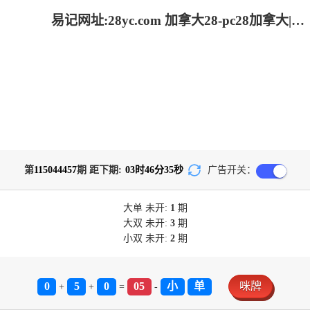
易记网址:28yc.com 加拿大28-pc28加拿大|历史开奖结果查询_专业的加拿大pc预测数据网站!
第
115044457
期 距下期:
03
时
46
分
35
秒
广告开关：
大单
未开:
1
期
大双
未开:
3
期
小双
未开:
2
期
0
5
0
05
小
单
咪牌
+
+
=
-