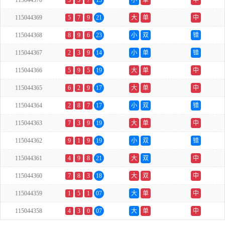
115044370
3
5
7
15
小
单
中
115044369
5
7
9
21
大
单
中
115044368
8
9
6
23
小
双
错
115044367
2
3
9
14
小
单
错
115044366
5
9
5
19
大
单
中
115044365
6
2
9
17
大
单
中
115044364
2
8
7
17
小
双
错
115044363
7
3
9
19
大
单
中
115044362
9
1
9
19
小
双
错
115044361
4
9
8
21
大
双
中
115044360
7
8
3
18
大
双
中
115044359
1
5
1
07
大
单
中
115044358
4
3
0
07
大
单
中